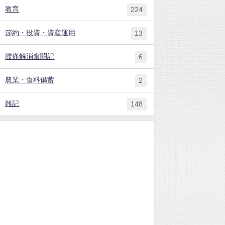
教育
224
節約・投資・資産運用
13
腰痛解消奮闘記
6
農業・食料備蓄
2
雑記
148