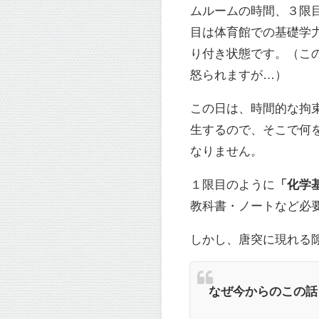
ムルームの時間、３限
目は体育館での基礎学
り付き状態です。（こ
怒られますが…）
この日は、時間的な拘
生するので、そこで何
なりません。
１限目のように
「化学
教科書・ノートなど必
しかし、唐突に現れる
なぜ今からのこの話