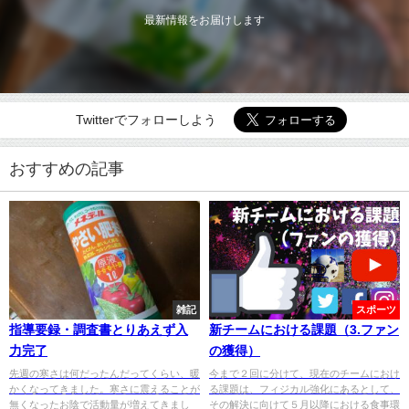
最新情報をお届けします
Twitterでフォローしよう
おすすめの記事
雑記
スポーツ
指導要録・調査書とりあえず入
新チームにおける課題（3.ファン
力完了
の獲得）
先週の寒さは何だったんだってくらい、暖
今まで２回に分けて、現在のチームにおけ
かくなってきました。寒さに震えることが
る課題は、フィジカル強化にあるとして、
無くなったお陰で活動量が増えてきまし
その解決に向けて５月以降における食事環