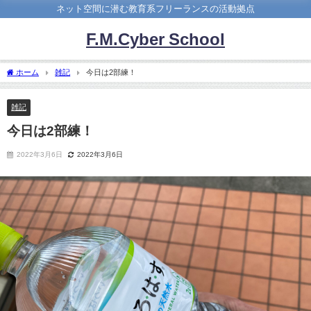
ネット空間に潜む教育系フリーランスの活動拠点
F.M.Cyber School
ホーム
雑記
今日は2部練！
雑記
今日は2部練！
2022年3月6日
2022年3月6日