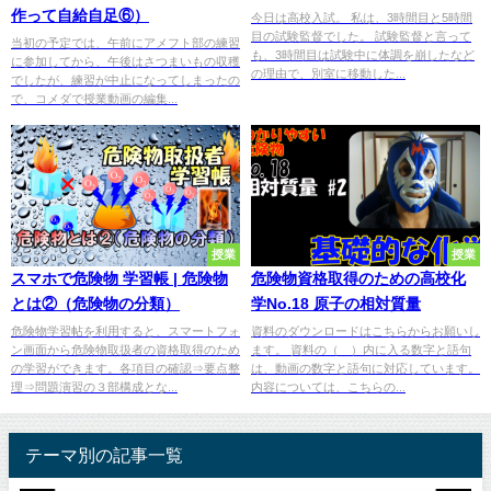
作って自給自足⑥）
今日は高校入試。 私は、3時間目と5時間
目の試験監督でした。 試験監督と言って
当初の予定では、午前にアメフト部の練習
も、3時間目は試験中に体調を崩したなど
に参加してから、午後はさつまいもの収穫
の理由で、別室に移動した...
でしたが、練習が中止になってしまったの
で、コメダで授業動画の編集...
授業
授業
スマホで危険物 学習帳 | 危険物
危険物資格取得のための高校化
とは②（危険物の分類）
学No.18 原子の相対質量
危険物学習帖を利用すると、スマートフォ
資料のダウンロードはこちらからお願いし
ン画面から危険物取扱者の資格取得のため
ます。 資料の（ ）内に入る数字と語句
の学習ができます。各項目の確認⇒要点整
は、動画の数字と語句に対応しています。
理⇒問題演習の３部構成とな...
内容については、こちらの...
テーマ別の記事一覧