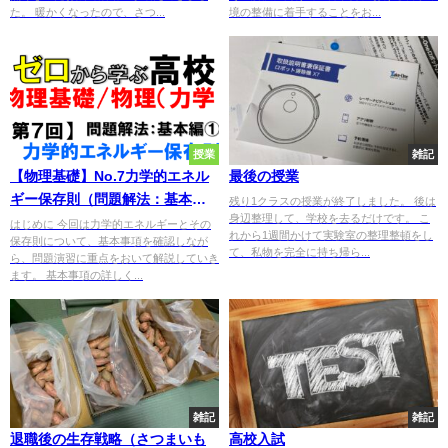
た。 暖かくなったので、さつ...
境の整備に着手することをお...
授業
雑記
【物理基礎】No.7力学的エネル
最後の授業
ギー保存則（問題解法：基本編
残り1クラスの授業が終了しました。 後は
身辺整理して、学校を去るだけです。 こ
①）
はじめに 今回は力学的エネルギーとその
れから1週間かけて実験室の整理整頓をし
保存則について、基本事項を確認しなが
て、私物を完全に持ち帰ら...
ら、問題演習に重点をおいて解説していき
ます。 基本事項の詳しく...
雑記
雑記
退職後の生存戦略（さつまいも
高校入試