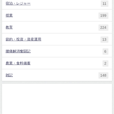
宿泊・レジャー
11
授業
199
教育
224
節約・投資・資産運用
13
腰痛解消奮闘記
6
農業・食料備蓄
2
雑記
148