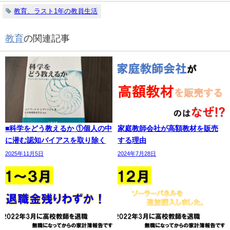
教育、ラスト1年の教員生活
教育
の関連記事
■科学をどう教えるか ①個人の中
家庭教師会社が高額教材を販売
に潜む認知バイアスを取り除く
する理由
2025年11月5日
2024年7月28日