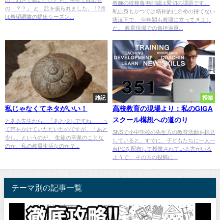
教師の校務負担削減は緊切の課題です。
の…？？」 と、話を振られました。 12月
私自身もかつては精神的に余裕の持てない
は希望調書の提出シーズン...
状況下で、 何年間も教壇に立ってきまし
た。 教育現場での負担過重...
雑記
授業
私じゃなくてネタがいい！
高校教育の現場より：私のGIGA
スクール構想への道のり
とある先生から、「あと少しですね。」っ
て声をかけていただいたのですが、「あと
SNSで小中学校の先生方の教育活動を拝見
少し」というのが、 生徒の卒業のことな
していると、すでに、子どもたちに一人一
のか、私の教員生活なのか？...
台PCを配布して授業されている方がいる
ようで、 その方の投稿に...
テーマ別の記事一覧