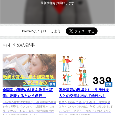
最新情報をお届けします
Twitterでフォローしよう
おすすめの記事
教育
教育
全国学力調査の結果を教員の評
高校教育の現場より：生徒は友
価に反映するという愚行！
人との交流を求めて学校へ！
大阪市の吉村洋文市長は、教育現場の事情
授業を真面目に受けない生徒。 授業を受
を全く理解していない。 大阪市意向に校
けたくないのであれば、学校に来なければ
長「むちゃくちゃ」 賞与に学力調査反映
いいのに… と思う。 実際にそのような文