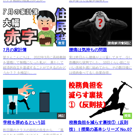
たとえ教師の授業力が上が...
言を使って生徒を指導す...
教育
腰痛解消奮闘記
7月の家計簿
腰痛は気持ちの問題
皆さんこんにちは。 2022年3月に高校教師
実は昨日から腰痛がぶり返してきて、少し
を退職して無職になった私が、 果たして
危機的な状態でした。 10日くらい前にヤ
経済的自立を達成することができるのかど
バい兆候を感じ始めてから、その数日後に
うか？？ を検証し、...
は焼肉食べてるし自業自得...
雑記
授業
学校を辞めるという話
校務負担を減らす裏技①（反則
技） | 授業の基本シリーズ No.07
昨日隣のクラスの担任の先生から、 「風
のうわさで聞いたけども、今年で辞める