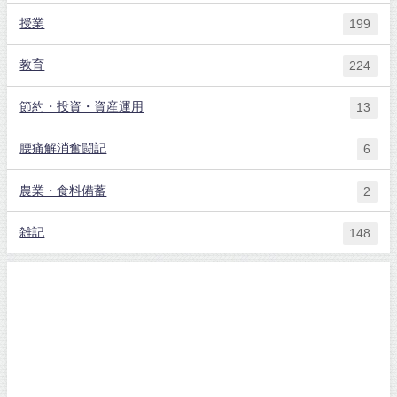
授業
199
教育
224
節約・投資・資産運用
13
腰痛解消奮闘記
6
農業・食料備蓄
2
雑記
148