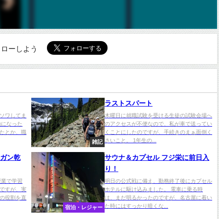
でフォローしよう
ラストスパート
ソワしてま
木曜日に就職試験を受ける生徒の試験会場へ
勤になった
のアクセスが不便なので、私が車で送ってい
たとか、職
くことにしたのですが、手続きのまぁ面倒く
さいこと。 1年生の...
雑記
ンガン乾
サウナ＆カプセル フジ栄に前日入
り！
授業で学習
明日の公式戦に備え、勤務終了後にカプセル
ですが、実
ホテルに駆け込みました。 電車に乗る時
の役割を直
は、まだ明るかったのですが、名古屋に着い
た時にはすっかり暗くな...
宿泊・レジャー