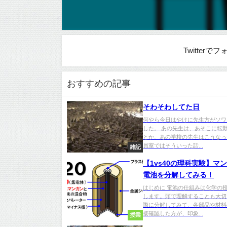
Twitter
おすすめの記事
そわそわしてた日
何やら今日はやけに先生方がソワ
した。 あの先生は、あそこに転
とか、あの学校の先生はこうなっ
員室ではそういった話...
雑記
【1vs40の理科実験】マ
電池を分解してみる！
はじめに 電池の仕組みは化学の
します。頭で理解することも大切
際に分解してみて、各部品や材料
接確認した方が、印象...
授業