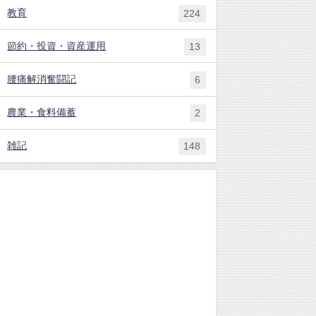
教育
224
節約・投資・資産運用
13
腰痛解消奮闘記
6
農業・食料備蓄
2
雑記
148