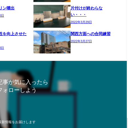
リン噴出
片付けが終わらな
い・・・
0日
2022年3月29日
性を向上させた
関西方面への合同練習
2022年3月27日
8日
記事が気に入ったら
フォローしよう
最新情報をお届けします