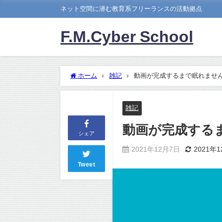
ネット空間に潜む教育系フリーランスの活動拠点
F.M.Cyber School
ホーム
雑記
動画が完成するまで眠れませ
雑記
動画が完成する
シェア
2021年12月7日
2021年
Tweet