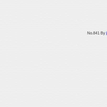
No.841
By