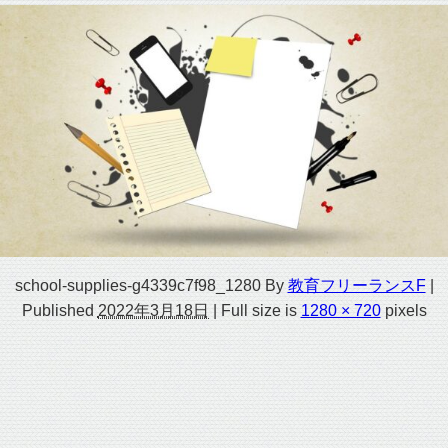
school-supplies-g4339c7f98_1280
By
教育フリーランスF
|
Published
2022年3月18日
|
Full size is
1280 × 720
pixels