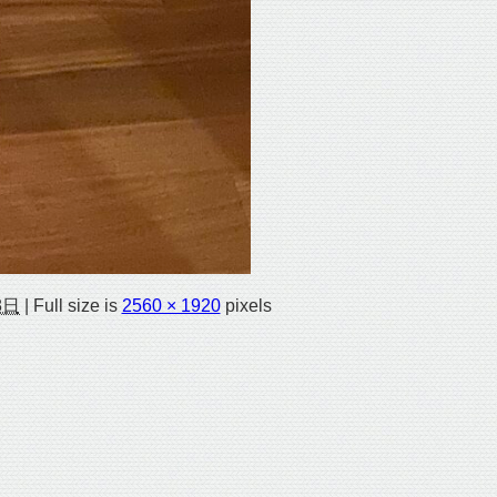
8日
|
Full size is
2560 × 1920
pixels