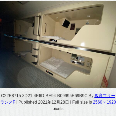
C22E8715-3D21-4E6D-BE94-B09995E69B9C
By
教育フリー
ランスF
|
Published
2021年12月28日
|
Full size is
2560 × 1920
pixels