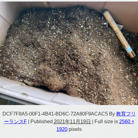
DCF7F8A5-00F1-4B41-BD6C-72A80F9ACAC5
By
教育フリ
ーランスF
|
Published
2021年11月19日
|
Full size is
2560 ×
1920
pixels